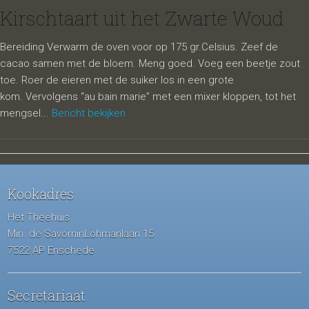
Kirschtaart uit het Zwarte Woud
Bereiding Verwarm de oven voor op 175 gr.Celsius. Zeef de
cacao samen met de bloem. Meng goed. Voeg een beetje zout
toe. Roer de eieren met de suiker los in een grote
kom. Vervolgens “au bain marie” met een mixer kloppen, tot het
mengsel...
Bericht bekijken
Kookadres
Het Theehuis
Min. de SavorninLohmanlaan 15
7522 AP Enschede
Secretariaat