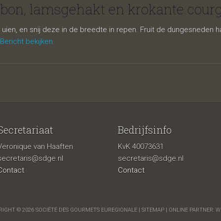
hakt en krok
nbon, lamsgehakt en krokante courg
uien, en snij deze in de breedte in repen. Fruit de dungesneden halv
Bericht bekijken
Secretariaat
Bedrijfsinfo
Veronique van Haaften
KvK 40073631
tes
secretaris@sdge.nl
secretaris@sdge.nl
Contact
Contact
IGHT © 2026 SOCIÉTÉ DES GOURMETS EUREGIONALE |
SITEMAP
| ONLINE PARTNER:
W