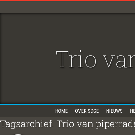
Trio va
HOME
OVER SDGE
NIEUWS
H
Tagsarchief: Trio van piperra