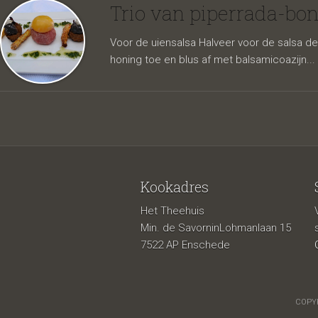
lamsge
Trio van piperrada-bo
Voor de uiensalsa Halveer voor de salsa de 
honing toe en blus af met balsamicoazijn...
Kookadres
Het Theehuis
courget
Min. de SavorninLohmanlaan 15
7522 AP Enschede
COPYR