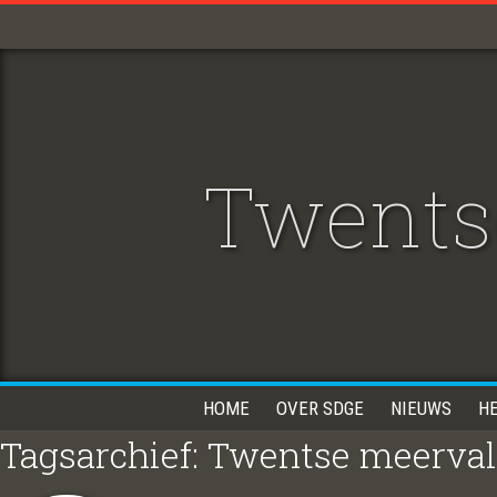
Twentse
HOME
OVER SDGE
NIEUWS
H
Tagsarchief: Twentse meerval