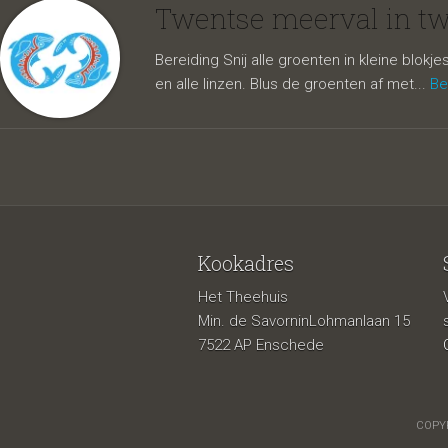
aposte
Twentse meerval in tw
Bereiding Snij alle groenten in kleine blok
en alle linzen. Blus de groenten af met...
Be
Kookadres
Het Theehuis
Min. de SavorninLohmanlaan 15
7522 AP Enschede
COPYR