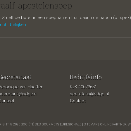
lensoep
aalf-apostelensoep
jes.Smelt de boter in een soeppan en fruit daarin de bacon (of spek
richt bekijken
Secretariaat
Bedrijfsinfo
Veronique van Haaften
KvK 40073631
secretaris@sdge.nl
secretaris@sdge.nl
Contact
Contact
IGHT © 2026 SOCIÉTÉ DES GOURMETS EUREGIONALE |
SITEMAP
| ONLINE PARTNER:
W