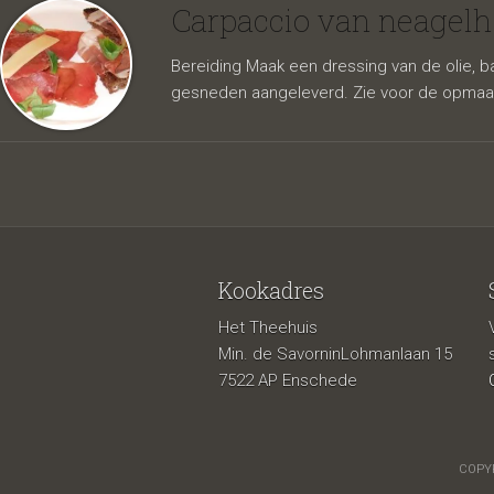
en bru
Carpaccio van neagelh
Bereiding Maak een dressing van de olie, b
gesneden aangeleverd. Zie voor de opmaak
Kookadres
Het Theehuis
plaath
Min. de SavorninLohmanlaan 15
7522 AP Enschede
COPYR