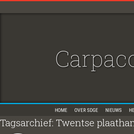
Carpacc
HOME
OVER SDGE
NIEUWS
H
Tagsarchief: Twentse plaath