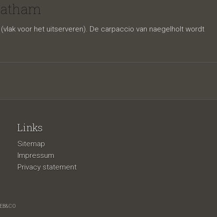
Twentse
laatham
vlak voor het uitserveren). De carpaccio van naegelholt wordt
Links
Sitemap
Impressum
Privacy statement
EB&CO