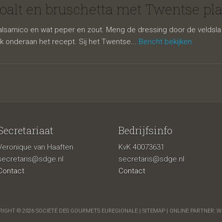
schetta met 
oalt en bruschetta met Twentse p
alsamico en wat peper en zout. Meng de dressing door de veldsla (
 onderaan het recept. Sij het Twentse...
Bericht bekijken
Secretariaat
Bedrijfsinfo
Veronique van Haaften
KvK 40073631
am
secretaris@sdge.nl
secretaris@sdge.nl
Contact
Contact
IGHT © 2026 SOCIÉTÉ DES GOURMETS EUREGIONALE |
SITEMAP
| ONLINE PARTNER:
W