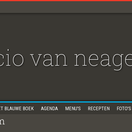
io van neage
ET BLAUWE BOEK
AGENDA
MENU’S
RECEPTEN
FOTO’S
am