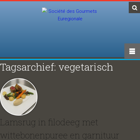
Tagsarchief: vegetarisch
Lamsrug in filodeeg met
wittebonenpuree en garnituur