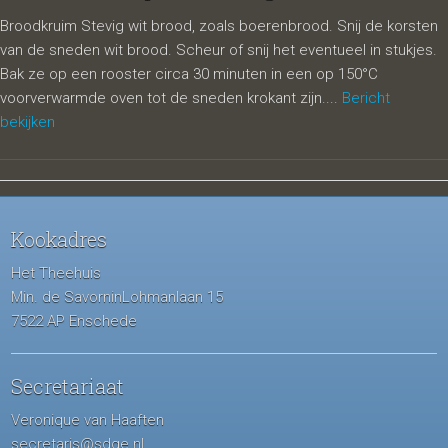
Broodkruim Stevig wit brood, zoals boerenbrood. Snij de korsten
van de sneden wit brood. Scheur of snij het eventueel in stukjes.
Bak ze op een rooster circa 30 minuten in een op 150°C
voorverwarmde oven tot de sneden krokant zijn....
Bericht
bekijken
Kookadres
Het Theehuis
Min. de SavorninLohmanlaan 15
7522 AP Enschede
Secretariaat
Veronique van Haaften
secretaris@sdge.nl