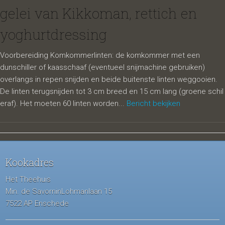
gelei van Kikkoman, rettich en
yoghurtdressing
Voorbereiding Komkommerlinten: de komkommer met een
dunschiller of kaasschaaf (eventueel snijmachine gebruiken)
overlangs in repen snijden en beide buitenste linten weggooien.
De linten terugsnijden tot 3 cm breed en 15 cm lang (groene schil
eraf). Het moeten 60 linten worden...
Bericht bekijken
Kookadres
Het Theehuis
Min. de SavorninLohmanlaan 15
7522 AP Enschede