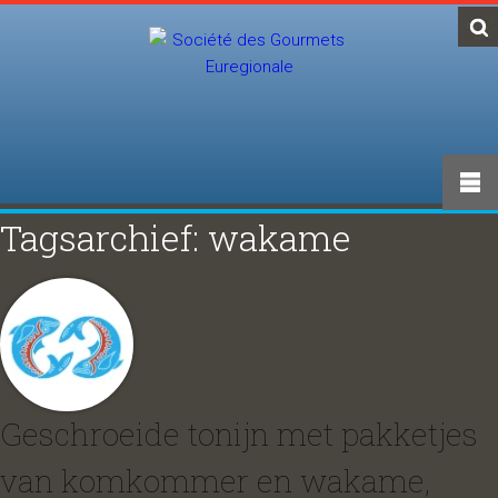
Tagsarchief: wakame
Geschroeide tonijn met pakketjes
van komkommer en wakame,