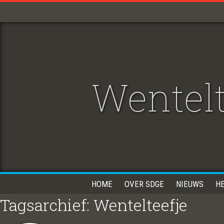
Wentelt
HOME
OVER SDGE
NIEUWS
H
Tagsarchief: Wentelteefje