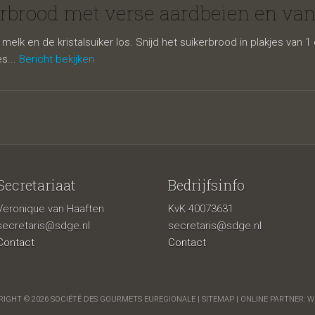
rood met ver
rbrood met verse aardbeien en vani
elk en de kristalsuiker los. Snijd het suikerbrood in plakjes van 1 
s...
Bericht bekijken
Secretariaat
Bedrijfsinfo
Veronique van Haaften
KvK 40073631
en en vanille
secretaris@sdge.nl
secretaris@sdge.nl
Contact
Contact
IGHT © 2026 SOCIÉTÉ DES GOURMETS EUREGIONALE |
SITEMAP
| ONLINE PARTNER:
W