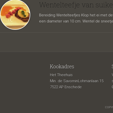
suikerb
Wentelteefje van suike
Bereiding Wentelteefjes Klop het ei met de m
een diameter van 10 cm. Wentel de sneetje
Kookadres
Het Theehuis
aardbei
Min. de SavorninLohmanlaan 15
7522 AP Enschede
COPYR