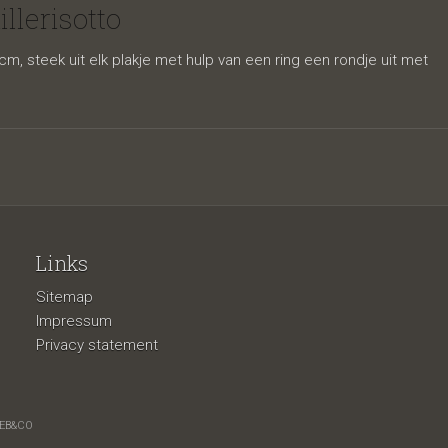
se
llerisotto
cm, steek uit elk plakje met hulp van een ring een rondje uit met
Links
Sitemap
risotto
Impressum
Privacy statement
EB&CO