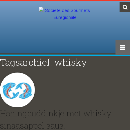
Tagsarchief: whisky
Honingpuddinkje met whisky
sinaasappel saus.