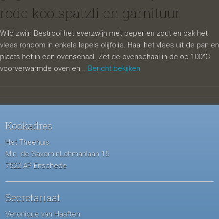
rode koolspätzli en garnituur
Wild zwijn Bestrooi het everzwijn met peper en zout en bak het
vlees rondom in enkele lepels olijfolie. Haal het vlees uit de pan en
plaats het in een ovenschaal. Zet de ovenschaal in de op 100°C
voorverwarmde oven en...
Bericht bekijken
Kookadres
Het Theehuis
Min. de SavorninLohmanlaan 15
7522 AP Enschede
Secretariaat
Veronique van Haaften