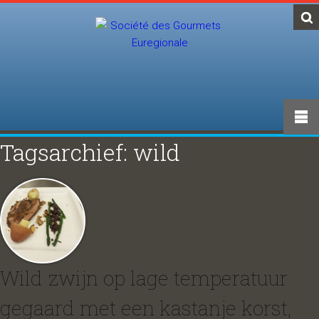
Tagsarchief: wild
Wild zwijn op lage temperatuur
gegaard met een kastanje korst,