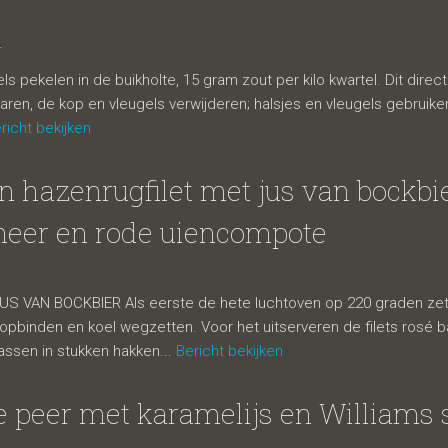
t
 pekelen in de buikholte, 15 gram zout per kilo kwartel. Dit dire
aren, de kop en vleugels verwijderen; halsjes en vleugels gebruike
richt bekijken
 hazenrugfilet met jus van bockbie
neer en rode uiencompote
 VAN BOCKBIER Als eerste de hete luchtoven op 220 graden zetten
s opbinden en koel wegzetten. Voor het uitserveren de filets rosé b
assen in stukken hakken...
Bericht bekijken
 peer met karamelijs en Williams