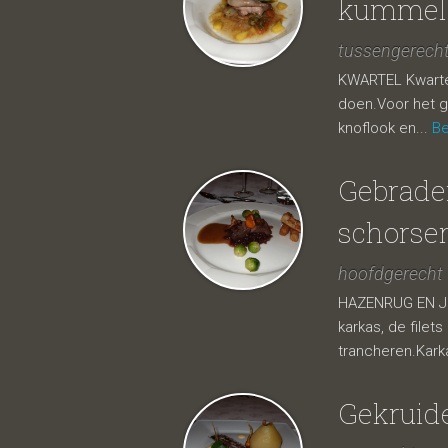
kummel
tussengerech
KWARTEL Kwartels
doen.Voor het g
knoflook en...
Be
Gebraden
schorse
hoofdgerecht
HAZENRUG EN JUS
karkas, de filet
trancheren.Kark
Gekruide