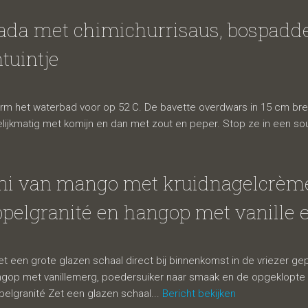
da met chimichurrisaus, bospadde
tuintje
rm het waterbad voor op 52 C. De bavette overdwars in 15 cm bre
elijkmatig met komijn en dan met zout en peper. Stop ze in een s
ni van mango met kruidnagelcrème
pelgranité en hangop met vanille e
et een grote glazen schaal direct bij binnenkomst in de vriezer g
op met vanillemerg, poedersuiker naar smaak en de opgeklopte s
pelgranité Zet een glazen schaal...
Bericht bekijken