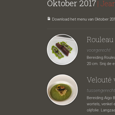
Oktober 2017
| Jea
Download het menu van Oktober 201
Rouleau 
voorgerecht
Bereiding Roule
20 cm. Snij de e
Velouté 
tussengerech
Bereiding Aïgo B
wortels, venkel 
olijfolie. Langza