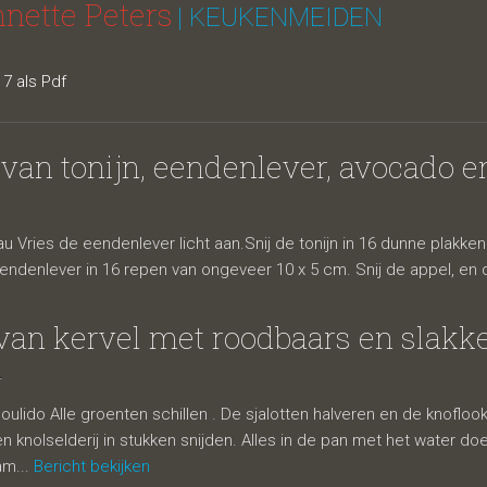
nnette Peters
| KEUKENMEIDEN
7 als Pdf
van tonijn, eendenlever, avocado e
au Vries de eendenlever licht aan.Snij de tonijn in 16 dunne plakk
endenlever in 16 repen van ongeveer 10 x 5 cm. Snij de appel, en 
van kervel met roodbaars en slakk
t
oulido Alle groenten schillen . De sjalotten halveren en de knoflook
en knolselderij in stukken snijden. Alles in de pan met het water 
am...
Bericht bekijken