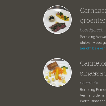
Carnaasa
groenten
hoofdgerecht
Bereiding Verwa
stukken vlees g
Bericht bekijken
Cannelo
sinaasap
nagerecht
Bereiding Er mo
Vermeng de hang
Wortel-sinaasap