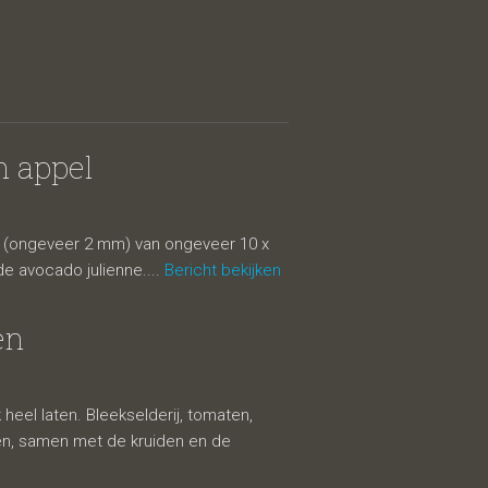
n appel
en (ongeveer 2 mm) van ongeveer 10 x
de avocado julienne....
Bericht bekijken
en
 heel laten. Bleekselderij, tomaten,
doen, samen met de kruiden en de