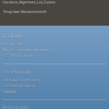
Vacature_Algemeen_Lid_Cuisine
Terug naar Nieuwsoverzicht
Kookadres
Het Theehuis
Min. de SavorninLohmanlaan 15
7522 AP Enschede
Secretariaat
Veronique van Haaften
secretaris@sdge.nl
Contact
Bedrijfsinfo