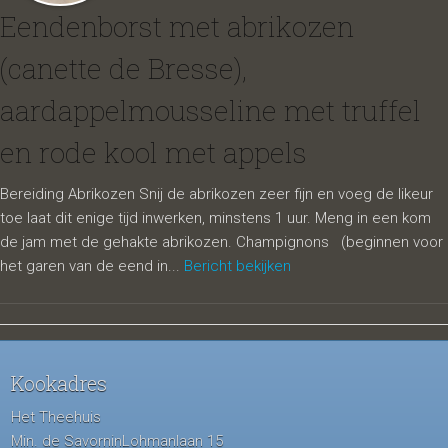
Eendenborst met abrikozen
(canette de Bresse),
aardappelmousseline met truffel
en rode kool met appels
Bereiding Abrikozen Snij de abrikozen zeer fijn en voeg de likeur
toe laat dit enige tijd inwerken, minstens 1 uur. Meng in een kom
de jam met de gehakte abrikozen. Champignons (beginnen voor
het garen van de eend in...
Bericht bekijken
Kookadres
Het Theehuis
Min. de SavorninLohmanlaan 15