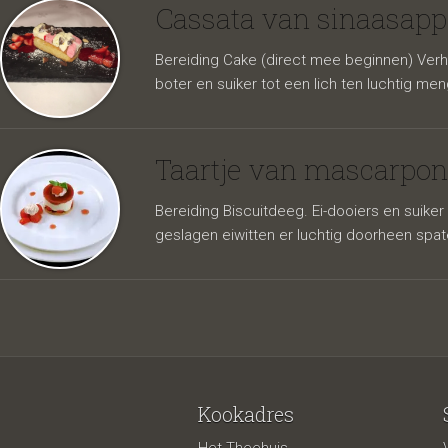
kardem
Cassata van sinaasapp
Bereiding Cake (direct mee beginnen) Verhi
boter en suiker tot een lich ten luchtig men
Taartje van mascarpo
Bereiding Biscuitdeeg. Ei-dooiers en suiker
geslagen eiwitten er luchtig doorheen spat
soorten
Kookadres