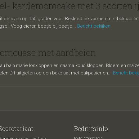
omcake met
el- kardemomcake met 3 soorten ij
t de oven op 160 graden voor. Bekleed de vormen met bakpapier. K
gsel. Voeg eieren beetje bij beetje...
Bericht bekijken
nemousse met aardbeien
 au bain marie loskloppen en daarna koud kloppen. Bloem en maïzena
elen.Dit uitgieten op een bakplaat met bakpapier en...
Bericht beki
 ijs en aardb
Secretariaat
Bedrijfsinfo