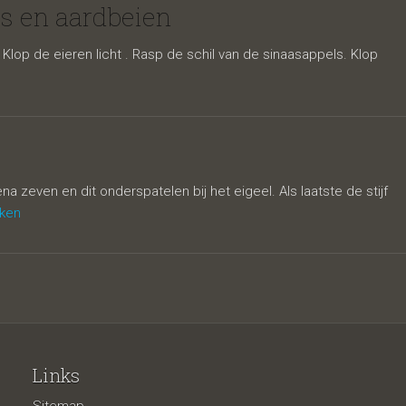
 3
s en aardbeien
lop de eieren licht . Rasp de schil van de sinaasappels. Klop
 zeven en dit onderspatelen bij het eigeel. Als laatste de stijf
jken
eien
Links