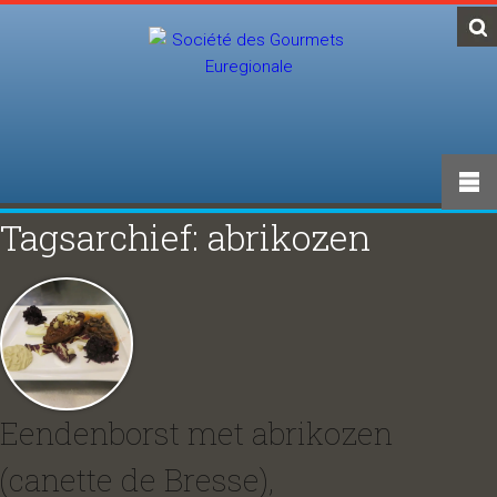
Tagsarchief: abrikozen
Eendenborst met abrikozen
(canette de Bresse),