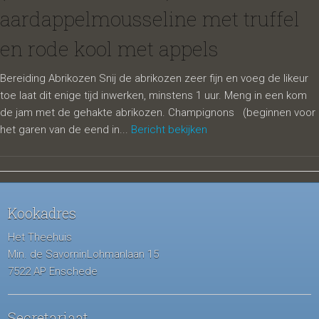
aardappelmousseline met truffel
en rode kool met appels
Bereiding Abrikozen Snij de abrikozen zeer fijn en voeg de likeur
toe laat dit enige tijd inwerken, minstens 1 uur. Meng in een kom
de jam met de gehakte abrikozen. Champignons (beginnen voor
het garen van de eend in...
Bericht bekijken
Kookadres
Het Theehuis
Min. de SavorninLohmanlaan 15
7522 AP Enschede
Secretariaat