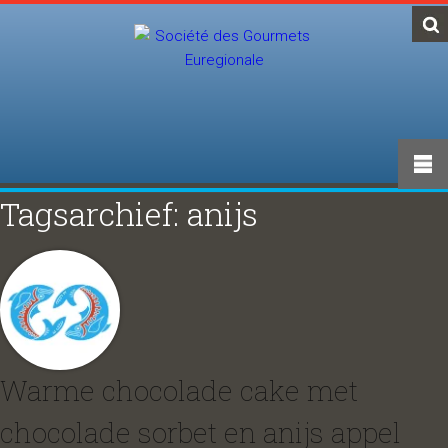
Tagsarchief: anijs
Warme chocolade cake met
chocolade sorbet en anijs appel