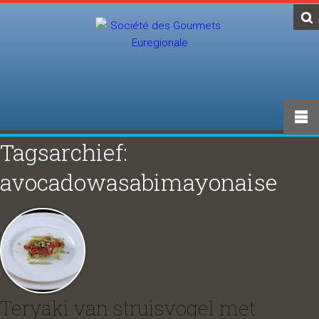
Tagsarchief:
avocadowasabimayonaise
Teryaki van struisvogel met