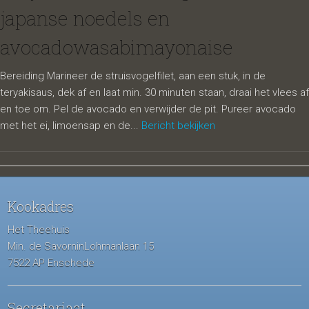
japanse noedels en
avocadowasabimayonaise
Bereiding Marineer de struisvogelfilet, aan een stuk, in de
teryakisaus, dek af en laat min. 30 minuten staan, draai het vlees af
en toe om. Pel de avocado en verwijder de pit. Pureer avocado
met het ei, limoensap en de...
Bericht bekijken
Kookadres
Het Theehuis
Min. de SavorninLohmanlaan 15
7522 AP Enschede
Secretariaat