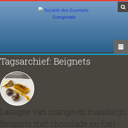
Tagsarchief: Beignets
Lasagne van mango en mandarijn,
Beignets met chocolade en Earl-