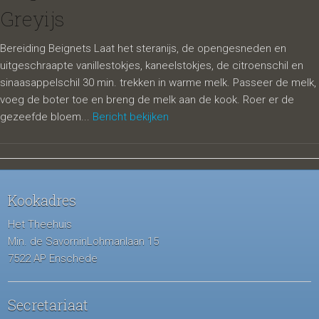
Greyijs
Bereiding Beignets Laat het steranijs, de opengesneden en
uitgeschraapte vanillestokjes, kaneelstokjes, de citroenschil en
sinaasappelschil 30 min. trekken in warme melk. Passeer de melk,
voeg de boter toe en breng de melk aan de kook. Roer er de
gezeefde bloem...
Bericht bekijken
Kookadres
Het Theehuis
Min. de SavorninLohmanlaan 15
7522 AP Enschede
Secretariaat