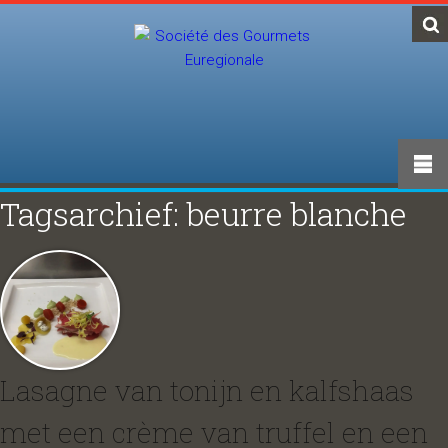
Tagsarchief: beurre blanche
Lasagne van tonijn en kalfshaas
met een crème van truffel en een