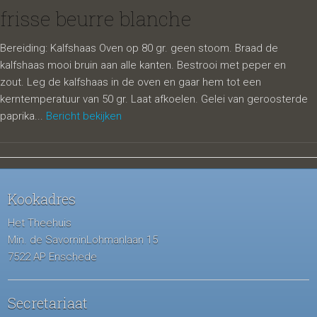
frisse beurre blanche
Bereiding: Kalfshaas Oven op 80 gr. geen stoom. Braad de
kalfshaas mooi bruin aan alle kanten. Bestrooi met peper en
zout. Leg de kalfshaas in de oven en gaar hem tot een
kerntemperatuur van 50 gr. Laat afkoelen. Gelei van geroosterde
paprika...
Bericht bekijken
Kookadres
Het Theehuis
Min. de SavorninLohmanlaan 15
7522 AP Enschede
Secretariaat