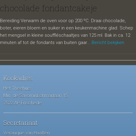
chocolade fondantcakeje
Bereiding Verwarm de oven voor op 200 ºC. Draai chocolade,
boter, eieren bloem en suiker in een keukenmachine glad. Schep
het mengsel in kleine souffléschaaltjes van 125 ml. Bak in ca. 12
minuten af tot de fondants van buiten gaar...
Bericht bekijken
Kookadres
Het Theehuis
Min. de SavorninLohmanlaan 15
7522 AP Enschede
Secretariaat
Veronique van Haaften