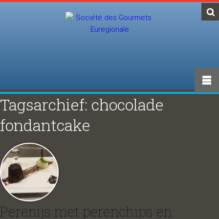
Tagsarchief: chocolade
fondantcake
Perenijs met perenchips en