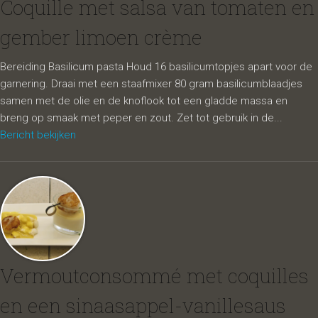
Coquille met salsa van tomaten en
gember limoen crème
Bereiding Basilicum pasta Houd 16 basilicumtopjes apart voor de
garnering. Draai met een staafmixer 80 gram basilicumblaadjes
samen met de olie en de knoflook tot een gladde massa en
breng op smaak met peper en zout. Zet tot gebruik in de...
Bericht bekijken
Vermoutconsommé met coquilles
en een sinaasappel-vanillesaus