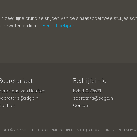
in zeer fijne brunoise snijden.Van de sinaasappel twee stukjes schi
 aanzweten en licht...
Bericht bekijken
Secretariaat
Bedrijfsinfo
Veronique van Haaften
KvK 40073631
secretaris@sdge.nl
secretaris@sdge.nl
Contact
Contact
IGHT © 2026 SOCIÉTÉ DES GOURMETS EUREGIONALE |
SITEMAP
| ONLINE PARTNER:
W