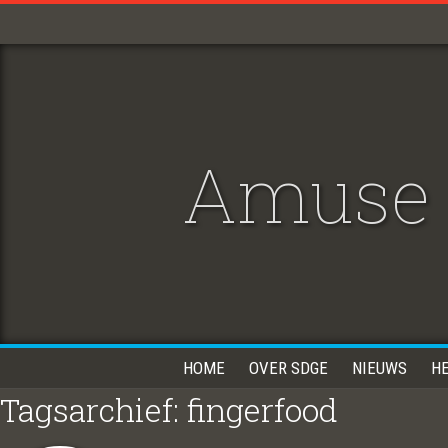
Amuse 
HOME
OVER SDGE
NIEUWS
H
Tagsarchief: fingerfood