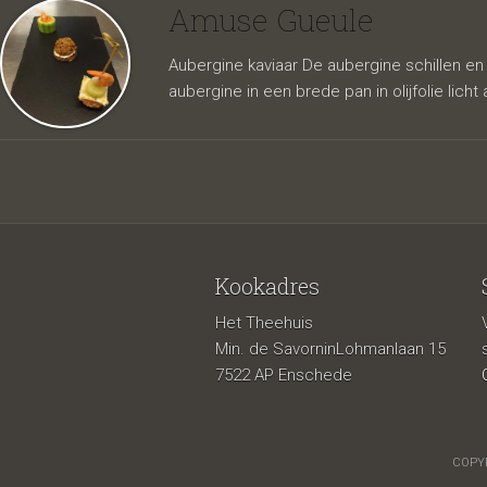
Amuse Gueule
Aubergine kaviaar De aubergine schillen en 
aubergine in een brede pan in olijfolie licht
Kookadres
Het Theehuis
Min. de SavorninLohmanlaan 15
7522 AP Enschede
COPYR