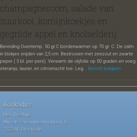
champagneroom, salade van
zuurkool, komijnkoekjes en
gegrilde appel en knolselderij.
Bereiding Oventemp. 50 gr.C bordenwarmer op 70 gr. C. De zalm
in blokjes snijden van 2,5 cm. Bestrooien met zeezout en zwarte
peper ( 5 bl. per pers). Verwarm de olijfolie op 50 graden en voeg
steranijs, laurier, en citroenschil toe. Leg...
Bericht bekijken
Kookadres
Het Theehuis
Min. de SavorninLohmanlaan 15
7522 AP Enschede