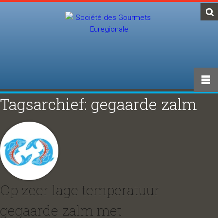
Tagsarchief: gegaarde zalm
Op zeer lage temperatuur
gegaarde zalm met