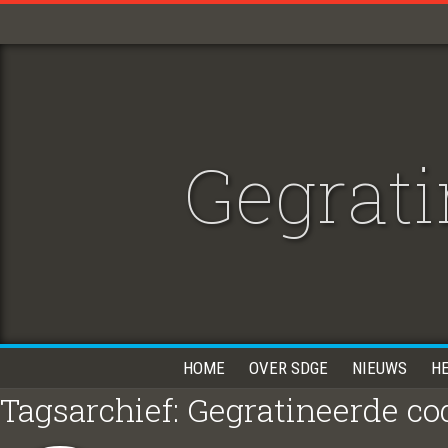
Gegrati
HOME
OVER SDGE
NIEUWS
H
Tagsarchief: Gegratineerde co