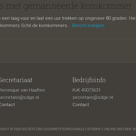
neerde kom
les met gemarineerde komkommer
p een laag vuur en laat een uur trekken op ongeveer 80 graden. Hie
Komkommers Schil de komkommers...
Bericht bekijken
Secretariaat
Bedrijfsinfo
Veronique van Haaften
KvK 40073631
secretaris@sdge.nl
secretaris@sdge.nl
Contact
Contact
IGHT © 2026 SOCIÉTÉ DES GOURMETS EUREGIONALE |
SITEMAP
| ONLINE PARTNER:
W