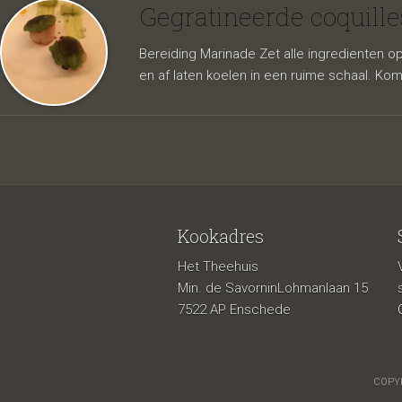
gemari
Gegratineerde coquil
Bereiding Marinade Zet alle ingredienten o
en af laten koelen in een ruime schaal. 
Kookadres
Het Theehuis
Min. de SavorninLohmanlaan 15
7522 AP Enschede
COPYR