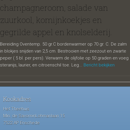
champagneroom, salade van
zuurkool, komijnkoekjes en
gegrilde appel en knolselderij.
Bereiding Oventemp. 50 gr.C bordenwarmer op 70 gr. C. De zalm
in blokjes snijden van 2,5 cm. Bestrooien met zeezout en zwarte
peper ( 5 bl. per pers). Verwarm de olijfolie op 50 graden en voeg
steranijs, laurier, en citroenschil toe. Leg...
Bericht bekijken
Kookadres
Het Theehuis
Min. de SavorninLohmanlaan 15
7522 AP Enschede