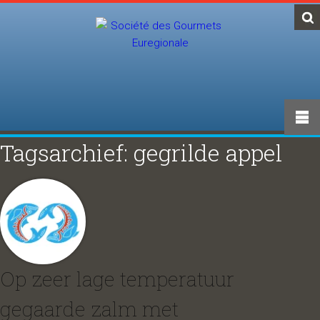
Tagsarchief: gegrilde appel
Op zeer lage temperatuur
gegaarde zalm met