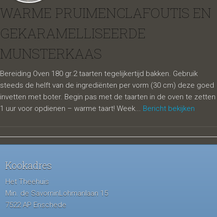
WARME PRUIMENCLAFOUTIS EN
GEKARAMELLISEERDE
MUNSTERKAAS
Bereiding Oven 180 gr.2 taarten tegelijkertijd bakken. Gebruik
steeds de helft van de ingrediënten per vorm (30 cm) deze goed
invetten met boter. Begin pas met de taarten in de oven te zetten
1 uur voor opdienen – warme taart! Week...
Bericht bekijken
Kookadres
Het Theehuis
Min. de SavorninLohmanlaan 15
7522 AP Enschede