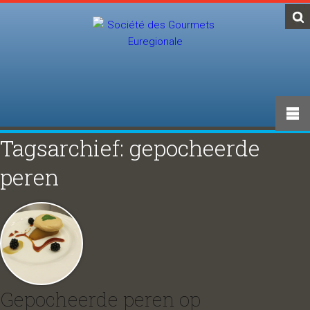
Tagsarchief: gepocheerde
peren
Gepocheerde peren op