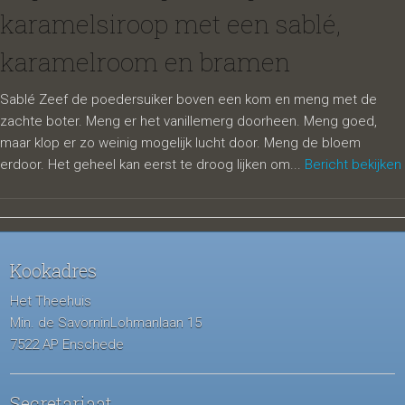
karamelsiroop met een sablé,
karamelroom en bramen
Sablé Zeef de poedersuiker boven een kom en meng met de
zachte boter. Meng er het vanillemerg doorheen. Meng goed,
maar klop er zo weinig mogelijk lucht door. Meng de bloem
erdoor. Het geheel kan eerst te droog lijken om...
Bericht bekijken
Kookadres
Het Theehuis
Min. de SavorninLohmanlaan 15
7522 AP Enschede
Secretariaat