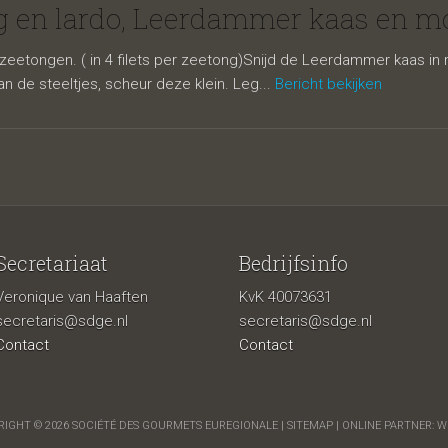
 Leerdammer 
g en lardo, Leerdammer kaas en mo
zeetongen. ( in 4 filets per zeetong)Snijd de Leerdammer kaas in re
an de steeltjes, scheur deze klein. Leg...
Bericht bekijken
Secretariaat
Bedrijfsinfo
Veronique van Haaften
KvK 40073631
van gerookt
secretaris@sdge.nl
secretaris@sdge.nl
Contact
Contact
IGHT © 2026 SOCIÉTÉ DES GOURMETS EUREGIONALE |
SITEMAP
| ONLINE PARTNER:
W