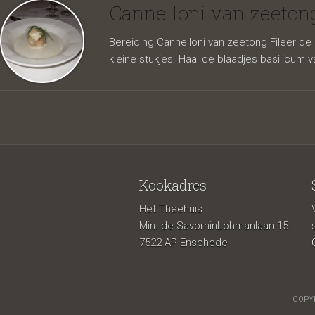
lardo,
Cannelloni van zeeton
Bereiding Cannelloni van zeetong Fileer de 
kleine stukjes. Haal de blaadjes basilicum v
Kookadres
Het Theehuis
mousse 
Min. de SavorninLohmanlaan 15
7522 AP Enschede
COPYR