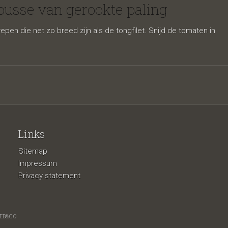
kaas en
usse van gerookte paling
pen die net zo breed zijn als de tongfilet. Snijd de tomaten in
Links
Sitemap
e paling
Impressum
Privacy statement
EB&CO