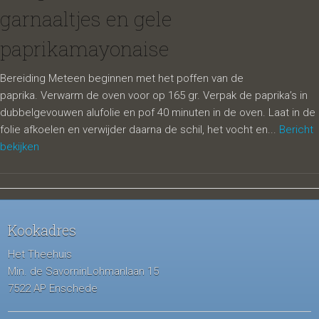
garnaaltjes en gele
paprikamayonaise
Bereiding Meteen beginnen met het poffen van de
paprika. Verwarm de oven voor op 165 gr. Verpak de paprika’s in
dubbelgevouwen alufolie en pof 40 minuten in de oven. Laat in de
folie afkoelen en verwijder daarna de schil, het vocht en...
Bericht
bekijken
Kookadres
Het Theehuis
Min. de SavorninLohmanlaan 15
7522 AP Enschede