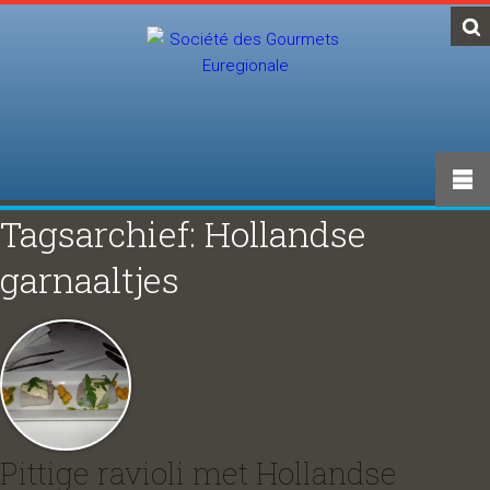
Tagsarchief: Hollandse
garnaaltjes
Pittige ravioli met Hollandse