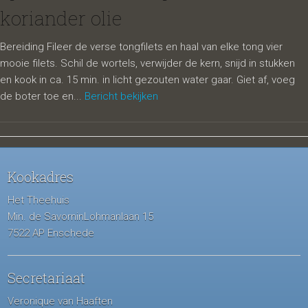
koriander olie
Bereiding Fileer de verse tongfilets en haal van elke tong vier
mooie filets. Schil de wortels, verwijder de kern, snijd in stukken
en kook in ca. 15 min. in licht gezouten water gaar. Giet af, voeg
de boter toe en...
Bericht bekijken
Kookadres
Het Theehuis
Min. de SavorninLohmanlaan 15
7522 AP Enschede
Secretariaat
Veronique van Haaften