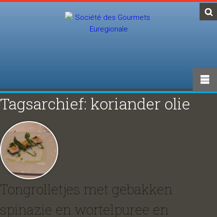
Tagsarchief: koriander olie
Tongrolletjes met gebakken
spinazie en wortelpuree en