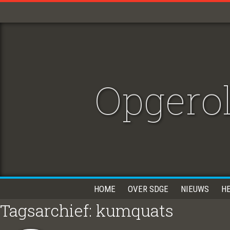
Opgero
HOME
OVER SDGE
NIEUWS
H
Tagsarchief: kumquats