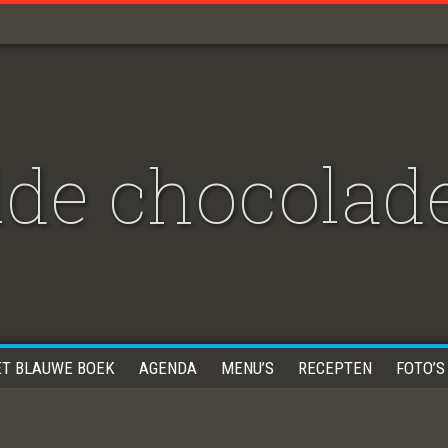
lde chocolad
ET BLAUWE BOEK
AGENDA
MENU’S
RECEPTEN
FOTO’S