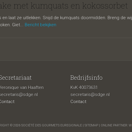
mquats en
ake met kumquats en kokossorbet
en laat ze uitlekken. Snijd de kumquats doormidden. Breng de wijn
oken. Giet...
Bericht bekijken
Secretariaat
Bedrijfsinfo
Veronique van Haaften
KvK 40073631
orbet
secretaris@sdge.nl
secretaris@sdge.nl
Contact
Contact
IGHT © 2026 SOCIÉTÉ DES GOURMETS EUREGIONALE |
SITEMAP
| ONLINE PARTNER:
W