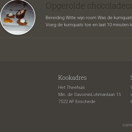
met ku
Opgerolde chocoladec
Bereiding Witte wijn room Was de kumquats 
Voeg de kumquats toe en laat 10 minuten k
Kookadres
Het Theehuis
kokoss
Min. de SavorninLohmanlaan 15
7522 AP Enschede
COPYR