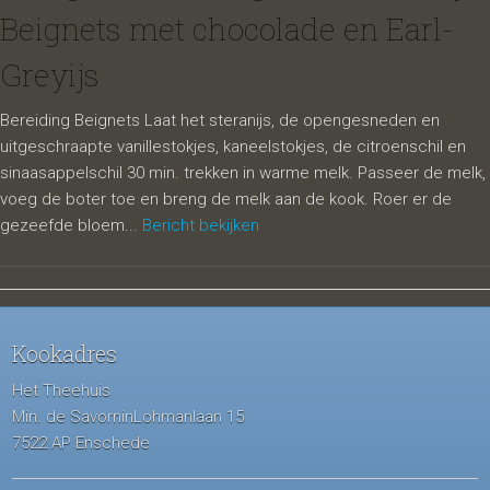
Beignets met chocolade en Earl-
Greyijs
Bereiding Beignets Laat het steranijs, de opengesneden en
uitgeschraapte vanillestokjes, kaneelstokjes, de citroenschil en
sinaasappelschil 30 min. trekken in warme melk. Passeer de melk,
voeg de boter toe en breng de melk aan de kook. Roer er de
gezeefde bloem...
Bericht bekijken
Kookadres
Het Theehuis
Min. de SavorninLohmanlaan 15
7522 AP Enschede