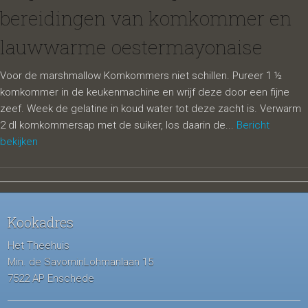
bereidingen van komkommer en
lauwwarme oestermayonaise
Voor de marshmallow Komkommers niet schillen. Pureer 1 ½
komkommer in de keukenmachine en wrijf deze door een fijne
zeef. Week de gelatine in koud water tot deze zacht is. Verwarm
2 dl komkommersap met de suiker, los daarin de...
Bericht
bekijken
Kookadres
Het Theehuis
Min. de SavorninLohmanlaan 15
7522 AP Enschede