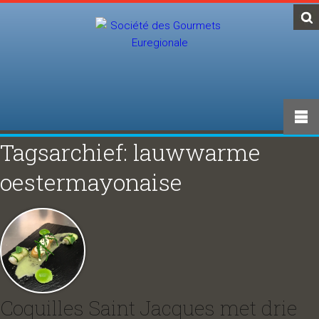
Tagsarchief: lauwwarme
oestermayonaise
Coquilles Saint Jacques met drie