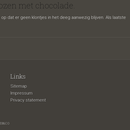
lde
ozen met chocolade.
p dat er geen klontjes in het deeg aanwezig blijven. Als laatste
Links
Sitemap
olade.
Impressum
Privacy statement
EB&CO