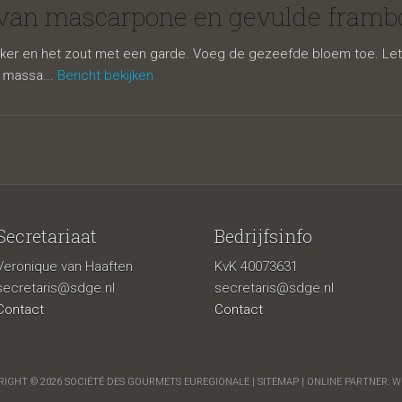
pone en gevu
van mascarpone en gevulde framb
iker en het zout met een garde. Voeg de gezeefde bloem toe. Let o
 massa...
Bericht bekijken
Secretariaat
Bedrijfsinfo
Veronique van Haaften
KvK 40073631
zen met choc
secretaris@sdge.nl
secretaris@sdge.nl
Contact
Contact
IGHT © 2026 SOCIÉTÉ DES GOURMETS EUREGIONALE |
SITEMAP
| ONLINE PARTNER:
W