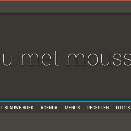
su met mouss
ET BLAUWE BOEK
AGENDA
MENU’S
RECEPTEN
FOTO’S