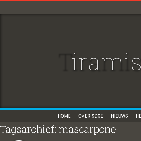
Tirami
HOME
OVER SDGE
NIEUWS
H
Tagsarchief: mascarpone