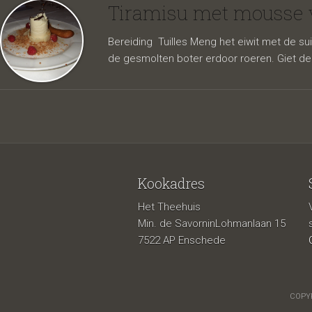
mascar
Tiramisu met mousse 
Bereiding Tuilles Meng het eiwit met de su
de gesmolten boter erdoor roeren. Giet de
Kookadres
Het Theehuis
frambo
Min. de SavorninLohmanlaan 15
7522 AP Enschede
COPYR