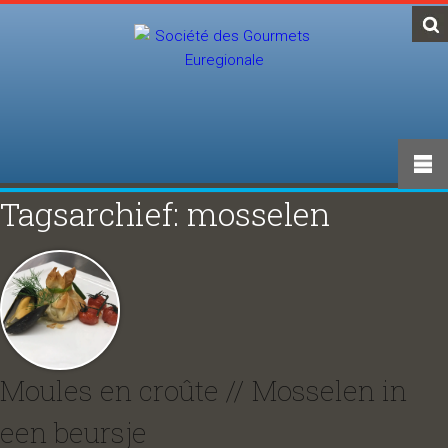
Tagsarchief: mosselen
Moules en croûte // Mosselen in
een beursje