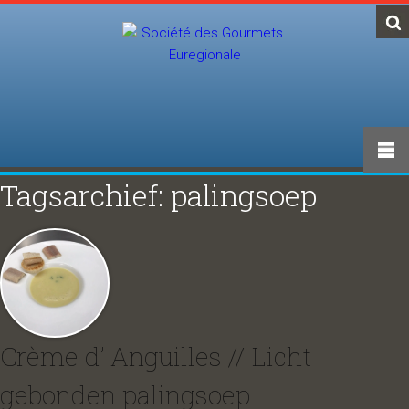
Tagsarchief: palingsoep
Crème d’ Anguilles // Licht
gebonden palingsoep