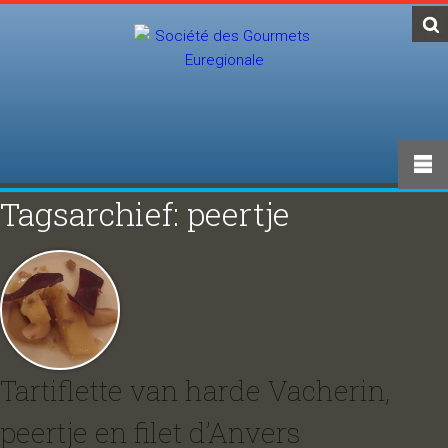
Tagsarchief: peertje
Tartiflette van harde Vacherin,
peertje en filet d’Anvers