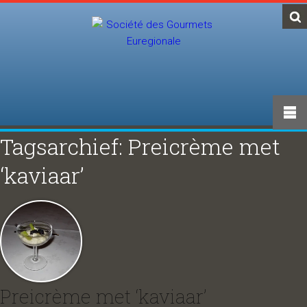
Tagsarchief: Preicrème met
‘kaviaar’
Preicrème met ‘kaviaar’