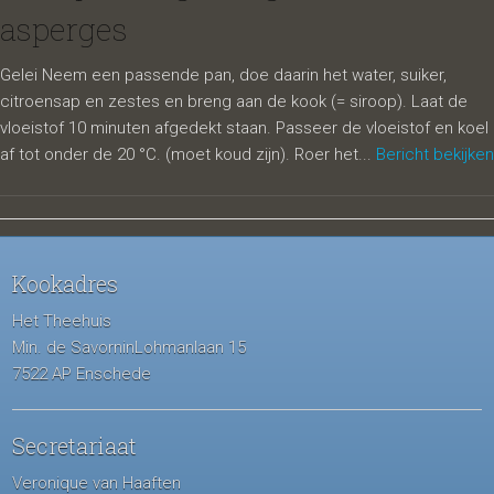
asperges
Gelei Neem een passende pan, doe daarin het water, suiker,
citroensap en zestes en breng aan de kook (= siroop). Laat de
vloeistof 10 minuten afgedekt staan. Passeer de vloeistof en koel
af tot onder de 20 °C. (moet koud zijn). Roer het...
Bericht bekijken
Kookadres
Het Theehuis
Min. de SavorninLohmanlaan 15
7522 AP Enschede
Secretariaat
Veronique van Haaften