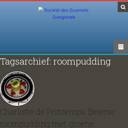
Tagsarchief: roompudding
Charlotte de Printemps: Beierse
roompudding met groene