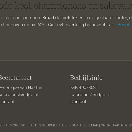
champignons 
rode kool, champignons en saliesau
ee filets per persoon. Braad de biefstukjes in de geklaarde boter, d
houdoven ( max. 60*). Giet evt. overtollig braadvocht af...
Bericht
Secretariaat
Bedrijfsinfo
Veronique van Haaften
KvK 40073631
us
secretaris@sdge.nl
secretaris@sdge.nl
Contact
Contact
IGHT © 2026 SOCIÉTÉ DES GOURMETS EUREGIONALE |
SITEMAP
| ONLINE PARTNER:
W