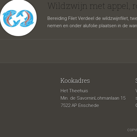
kool, 
Wildzwijn met appel, 
Bereiding Filet Verdeel de wildzwijnfilet, tw
nemen en onder alufolie plaatsen in de warm
Kookadres
Het Theehuis
saliesa
Min. de SavorninLohmanlaan 15
7522 AP Enschede
COPYR