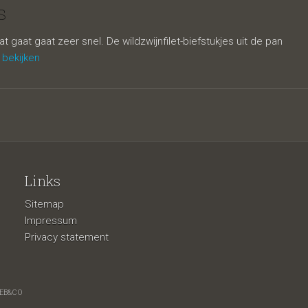
en
s
at gaat gaat zeer snel. De wildzwijnfilet-biefstukjes uit de pan
 bekijken
Links
Sitemap
Impressum
Privacy statement
EB&CO