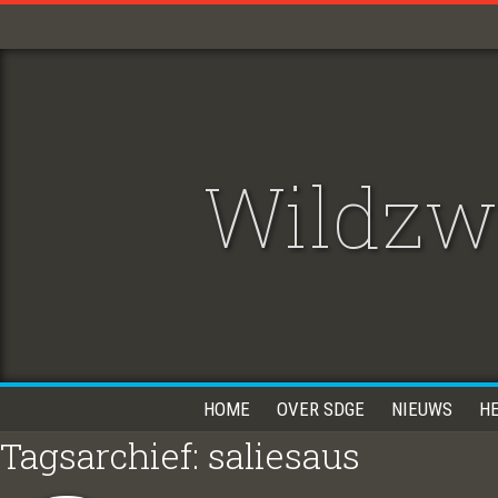
Wildzwi
HOME
OVER SDGE
NIEUWS
H
Tagsarchief: saliesaus