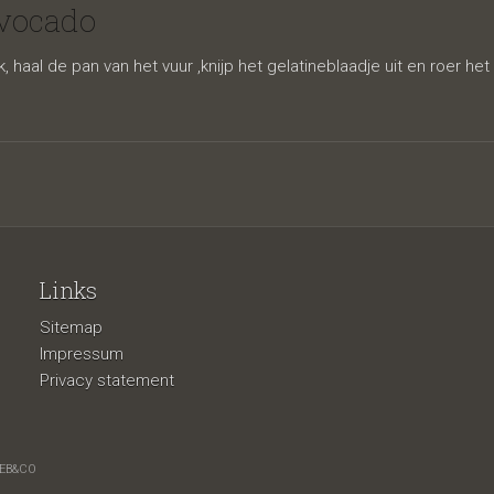
cotta
avocado
aal de pan van het vuur ,knijp het gelatineblaadje uit en roer het
Links
Sitemap
Impressum
Privacy statement
EB&CO