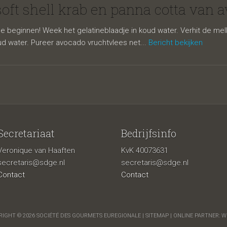
rab en panna 
oft shell krab en panna cotta van 
beginnen! Week het gelatineblaadje in koud water. Verhit de melk, h
ud water. Pureer avocado vruchtvlees net...
Bericht bekijken
Secretariaat
Bedrijfsinfo
Veronique van Haaften
KvK 40073631
ocado
secretaris@sdge.nl
secretaris@sdge.nl
Contact
Contact
IGHT © 2026 SOCIÉTÉ DES GOURMETS EUREGIONALE |
SITEMAP
| ONLINE PARTNER:
W