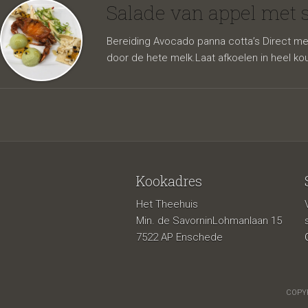
shell k
Salade van appel met s
Bereiding Avocado panna cotta’s Direct mee 
door de hete melk.Laat afkoelen in heel ko
Kookadres
Het Theehuis
van av
Min. de SavorninLohmanlaan 15
7522 AP Enschede
COPYR