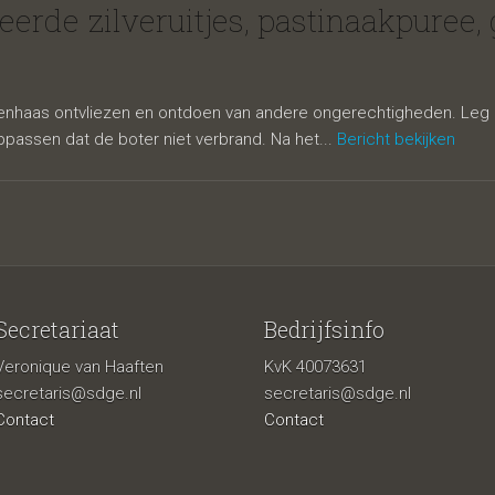
itjes, pastina
rde zilveruitjes, pastinaakpuree,
haas ontvliezen en ontdoen van andere ongerechtigheden. Leg alum
assen dat de boter niet verbrand. Na het...
Bericht bekijken
Secretariaat
Bedrijfsinfo
urde schorse
Veronique van Haaften
KvK 40073631
secretaris@sdge.nl
secretaris@sdge.nl
Contact
Contact