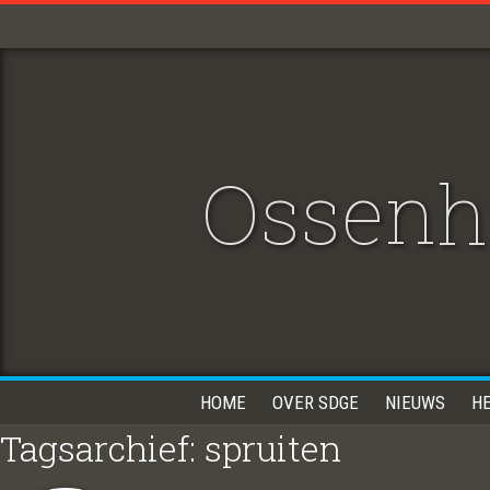
Ossenh
HOME
OVER SDGE
NIEUWS
H
Tagsarchief: spruiten