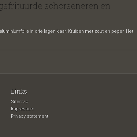
akpuree,
 gefrituurde schorseneren en
iniumfolie in drie lagen klaar. Kruiden met zout en peper. Het
Links
neren
Sitemap
Impressum
Privacy statement