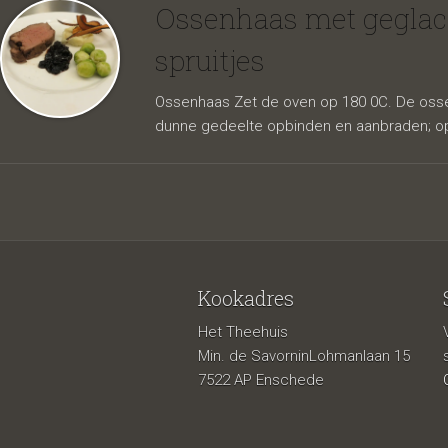
zilveru
Ossenhaas met geglacee
spruitjes
Ossenhaas Zet de oven op 180 0C. De ossen
dunne gedeelte opbinden en aanbraden; opp
Kookadres
gefritu
Het Theehuis
Min. de SavorninLohmanlaan 15
7522 AP Enschede