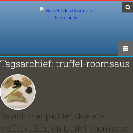
Tagsarchief: truffel-roomsaus
Ravioli met paddenstoelen-
truffelvulling en truffel-roomsaus