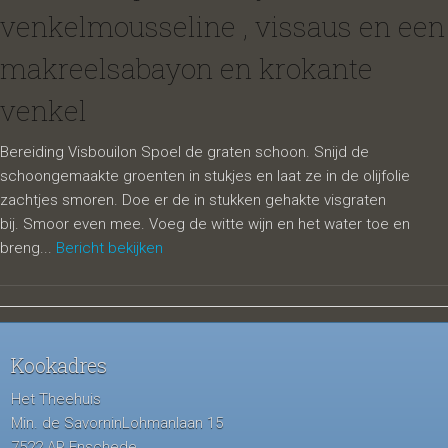
venkelmousseline , vissaus en een
makreelsabayon en krokante
venkel
Bereiding Visbouilon Spoel de graten schoon. Snijd de
schoongemaakte groenten in stukjes en laat ze in de olijfolie
zachtjes smoren. Doe er de in stukken gehakte visgraten
bij. Smoor even mee. Voeg de witte wijn en het water toe en
breng...
Bericht bekijken
Kookadres
Het Theehuis
Min. de SavorninLohmanlaan 15
7522 AP Enschede