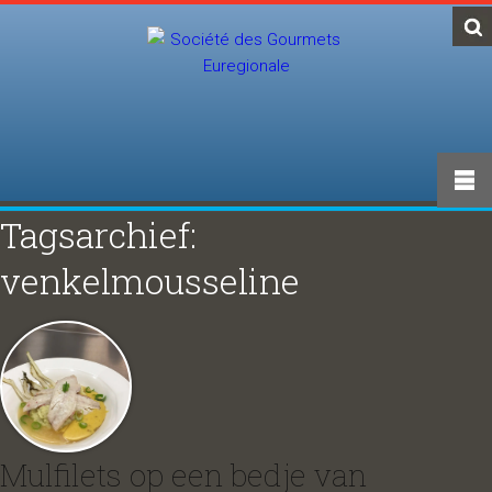
Tagsarchief:
venkelmousseline
Mulfilets op een bedje van