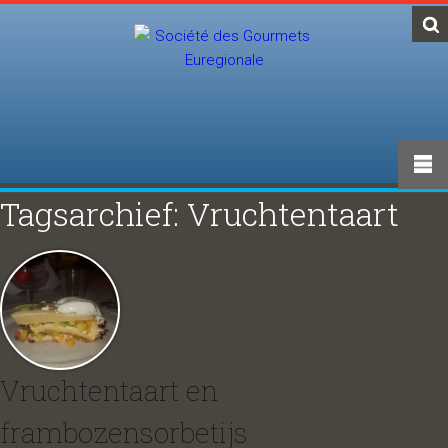
Tagsarchief: Vruchtentaart
Vruchtentaart en
frambozensorbetijs