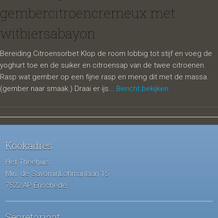
gembercitroencremeux met
witbiersabayon
Bereiding Citroensorbet Klop de room lobbig tot stijf en voeg de
yoghurt toe en de suiker en citroensap van de twee citroenen.
Rasp wat gember op een fijne rasp en meng dit met de massa.
(gember naar smaak.) Draai er ijs...
Bericht bekijken
Kookadres
Het Theehuis
Min. de SavorninLohmanlaan 15
7522 AP Enschede
Secretariaat