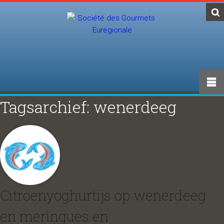
Tagsarchief: wenerdeeg
Citroenyoghurtijs op wenerdeeg
en meringues en