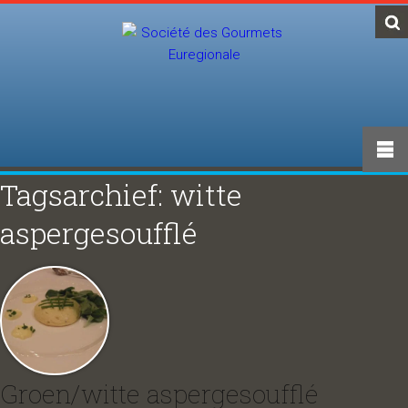
Tagsarchief: witte
aspergesoufflé
Groen/witte aspergesoufflé