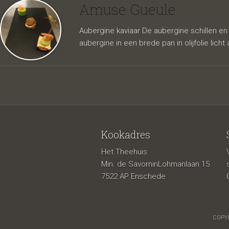
Amuse Gueule
Aubergine kaviaar De aubergine schillen en 
aubergine in een brede pan in olijfolie licht
Kookadres
Het Theehuis
Min. de SavorninLohmanlaan 15
7522 AP Enschede
COPYR