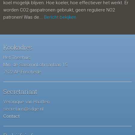
koel mogelijk blijven. Hoe koeler, hoe effectiever het werkt. Er
worden CO2 gaspatronen gebruikt, geen reguliere NO2
patronen! Was de...
Bericht bekijken
Kookadres
Het Theehuis
Min. de SavorninLohmanlaan 15
7522 AP Enschede
Secretariaat
Veronique van Haaften
secretaris@sdge.nl
Contact