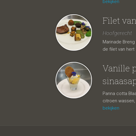
bekijken
Filet va
Hoofgerecht
Marinade Breng 
de filet van her
Vanille 
sinaasap
Panna cotta Blaa
citroen wassen,
bekijken