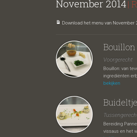
November 2014
| 
Download het menu van November 2
Bouillon
Voorgerecht
Bouillon: van te
ingrediënten erb
bekijken
Buideltj
Tussengerech
Bereiding Panne
vissaus en het w