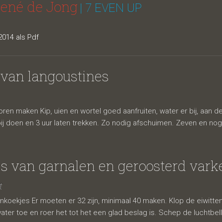
René de Jong
| 7 EVEN UP
014 als Pdf
 van langoustines
voren maken Kip, uien en wortel goed aanfruiten, water er bij, aan 
ij doen en 3 uur laten trekken. Zo nodig afschuimen. Zeven en nog 
es van garnalen en geroosterd vark
t
nkoekjes Er moeten er 32 zijn, minimaal 40 maken. Klop de eiwitte
ater toe en roer het tot het een glad beslag is. Schep de luchtbell